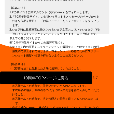
【応募方法】
1.Xのサイコミ公式アカウント（@cycomi）をフォローします。
2.「10周年特設サイト」のお祝いイラスト＆メッセージのページからお
好きな作品を選択し、「お祝いイラストをシェアする！」をタップし
ます。
3.シェア時に投稿画面に挿入されるシェア文言およびハッシュタグ「#お
祝いイラストシェアキャンペーン」をつけたまま、Ｘに投稿します。
以上で応募が完了します。
※10周年特設サイトからのみ応募可能です。
※サイコミ内の画面をスクリーンショット撮影することはサイコミの利
用規約で禁止されております。本キャンペーン応募のためにスクリー
ンショット撮影や投稿を行わないようにご注意ください。
【応募条件】
・【応募方法】に記載した方法で応募していただくこと。
・日本国内にお住まいであること。
10周年TOPページに戻る
・本ページに記載の内容および株式会社Cygames(以下「当社」としま
す)のプライバシーポリシーに同意していただけること。
※応募があった時点で、同意いただいたものとみなします。
・未成年者の場合、親権者等の法定代理人の同意を得て応募していただ
けること。
※応募があった時点で、法定代理人の同意を得ているものとみなしま
す。
・株式会社Cygames、株式会社サイバーエージェントおよび、そのグル
ープ会社等の関係者はご応募いただくことができません。