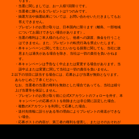
ります。
・当選に関しましては、お一人様1回限りです。
・当選者に贈られるプレゼントは1つのみです。
・抽選方法や抽選結果については、お問い合わせいただきましてもお
答えできません。
・プレゼントのお受け取りは、日本国内に限ります（離島、一部地域
についてお届けできない場合があります）。
・当選の権利はご本人様のものとし、他者への譲渡、換金を行うこと
はできません。また、プレゼントの転売行為を禁止いたします。
・本キャンペーンに関して生じたいかなる損害に関しても、当社に故
意または過失がある場合を除き、当社は一切の責任を負いかねま
す。
・本キャンペーンは予告なく中止または変更する場合があります。当
該中止または変更に関して当社は一切の責任を負いません。
2.以下の項目に該当する場合には、応募および当選が無効となります。
あらかじめご了承ください。
なお、当選者の当選の権利を無効とした場合であっても、当社は繰り
上げ当選等を保証しません。
・プレゼントのお受け取り前に公式Xアカウントのフォローを外す、本
キャンペーンの応募ポストを削除または非公開に設定した場合。
・複数のXアカウントを利用して応募した場合。
・送付先情報に誤りがある等の理由によりプレゼントの発送ができな
い場合。
・応募ポストの内容が、第三者の権利を侵害し、またはそのおそれが
あると当社が判断した場合。
・応募ポストの内容や応募者がサイコミの利用規約に違反していると
当社が判断した場合。