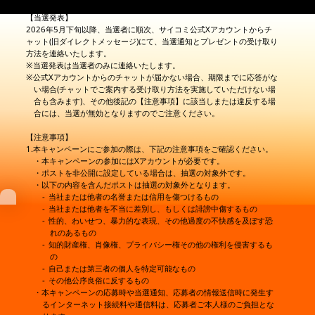
【当選発表】
2026年5月下旬以降、当選者に順次、サイコミ公式Xアカウントからチ
ャット(旧ダイレクトメッセージ)にて、当選通知とプレゼントの受け取り
方法を連絡いたします。
※当選発表は当選者のみに連絡いたします。
※公式Xアカウントからのチャットが届かない場合、期限までに応答がな
い場合(チャットでご案内する受け取り方法を実施していただけない場
合も含みます)、その他後記の【注意事項】に該当しまたは違反する場
合には、当選が無効となりますのでご注意ください。
【注意事項】
1.本キャンペーンにご参加の際は、下記の注意事項をご確認ください。
・本キャンペーンの参加にはXアカウントが必要です。
・ポストを非公開に設定している場合は、抽選の対象外です。
・以下の内容を含んだポストは抽選の対象外となります。
-
当社または他者の名誉または信用を傷つけるもの
-
当社または他者を不当に差別し、もしくは誹謗中傷するもの
-
性的、わいせつ、暴力的な表現、その他過度の不快感を及ぼす恐
れのあるもの
-
知的財産権、肖像権、プライバシー権その他の権利を侵害するも
の
-
自己または第三者の個人を特定可能なもの
-
その他公序良俗に反するもの
・本キャンペーンの応募時や当選通知、応募者の情報送信時に発生す
るインターネット接続料や通信料は、応募者ご本人様のご負担とな